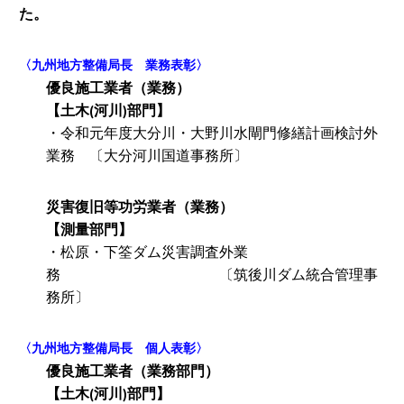
た。
〈九州地方整備局長 業務表彰〉
優良施工業者（業務）
【土木(河川)部門】
・令和元年度大分川・大野川水閘門修繕計画検討外
業務 〔大分河川国道事務所〕
災害復旧等功労業者（業務）
【測量部門】
・松原・下筌ダム災害調査外業
務 〔筑後川ダム統合管理事
務所〕
〈九州地方整備局長 個人表彰〉
優良施工業者（業務部門）
【土木(河川)部門】