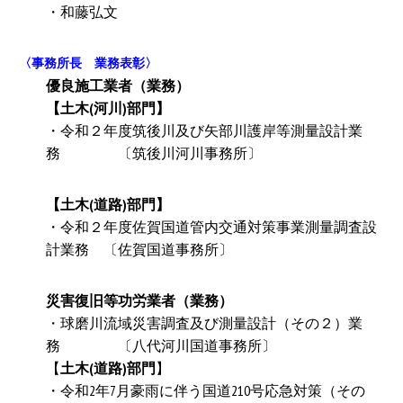
・和藤弘文
〈事務所長 業務表彰〉
優良施工業者（業務）
【土木(河川)部門】
・令和２年度筑後川及び矢部川護岸等測量設計業
務 〔筑後川河川事務所〕
【土木(道路)部門】
・令和２年度佐賀国道管内交通対策事業測量調査設
計業務 〔佐賀国道事務所〕
災害復旧等功労業者（業務）
・球磨川流域災害調査及び測量設計（その２）業
務 〔八代河川国道事務所〕
【
土木(道路)部門
】
・令和2年7月豪雨に伴う国道210号応急対策（その