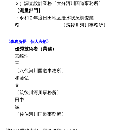
２）調査設計業務〔大分河川国道事務所〕
【
測量部門
】
・令和２年度日田地区浸水状況調査業
務 〔筑後川河川事務所〕
〈事務所長 個人表彰〉
優秀技術者（業務）
宮崎浩
三
〔八代河川国道事務所〕
和藤弘
文
〔筑後川河川事務所〕
田中
誠
〔佐伯河川国道事務所〕